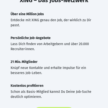
XING – Das Jobs-Netzwerk
Über eine Million Jobs
Entdecke mit XING genau den Job, der wirklich zu Dir
passt.
Persönliche Job-Angebote
Lass Dich finden von Arbeitgebern und über 20.000
Recruiter·innen.
21 Mio. Mitglieder
Knüpf neue Kontakte und erhalte Impulse für ein
besseres Job-Leben.
Kostenlos profitieren
Schon als Basis-Mitglied kannst Du Deine Job-Suche
deutlich optimieren.