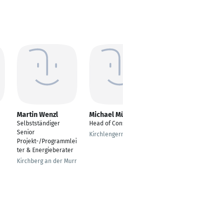
Martin Wenzl
Michael Müller
Eduardo Correia
Selbstständiger
Head of Consulting
SAP S/4Hana
Senior
Fachmodul "MM"
Kirchlengern
Projekt-/Programmlei
Materials
ter & Energieberater
Management
(Materialwirtschaft &
Kirchberg an der Murr
Logistik)
Witten