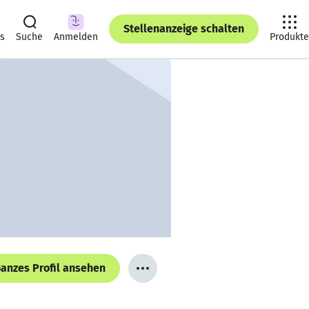
Stellenanzeige schalten
ts
Suche
Anmelden
Produkte
anzes Profil ansehen