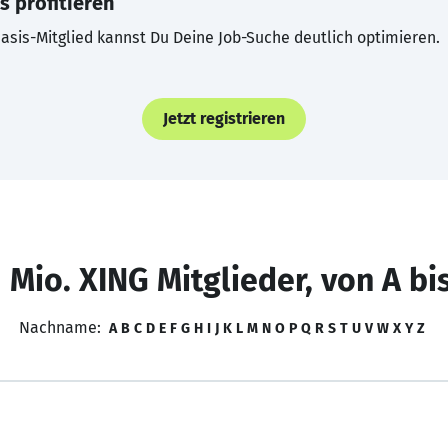
s profitieren
asis-Mitglied kannst Du Deine Job-Suche deutlich optimieren.
Jetzt registrieren
 Mio. XING Mitglieder, von A bi
Nachname:
A
B
C
D
E
F
G
H
I
J
K
L
M
N
O
P
Q
R
S
T
U
V
W
X
Y
Z