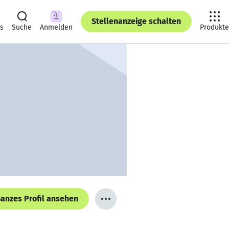
Stellenanzeige schalten
ts
Suche
Anmelden
Produkte
anzes Profil ansehen