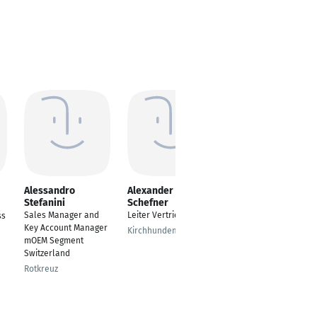
Alessandro
Alexander
Tim Glaser
Stefanini
Schefner
Junior Area Sales
Sales Manager and
Leiter Vertrieb
ss
Manager im Export
Key Account Manager
Kirchhundem
Schwäbisch Gmünd
mOEM Segment
Switzerland
Rotkreuz