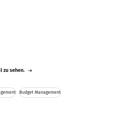
il zu sehen.
agement
Budget Management