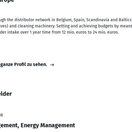
ugh the distributor network in Belgium, Spain, Scandinavia and Balti
ditives) and cleaning machinery. Setting and achieving budgets by means
rder intake over 1 year time from 12 mio. euros to 24 mio. euros.
 ganze Profil zu sehen.
elder
08
gement, Energy Management