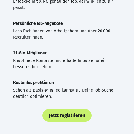
Entdecke mit XING genau den Job, der wirklich zu Dir
passt.
Persönliche Job-Angebote
Lass Dich finden von Arbeitgebern und über 20.000
Recruiter·innen.
21 Mio. Mitglieder
Knüpf neue Kontakte und erhalte Impulse für ein
besseres Job-Leben.
Kostenlos profitieren
Schon als Basis-Mitglied kannst Du Deine Job-Suche
deutlich optimieren.
Jetzt registrieren