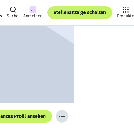
Stellenanzeige schalten
ts
Suche
Anmelden
Produkte
anzes Profil ansehen