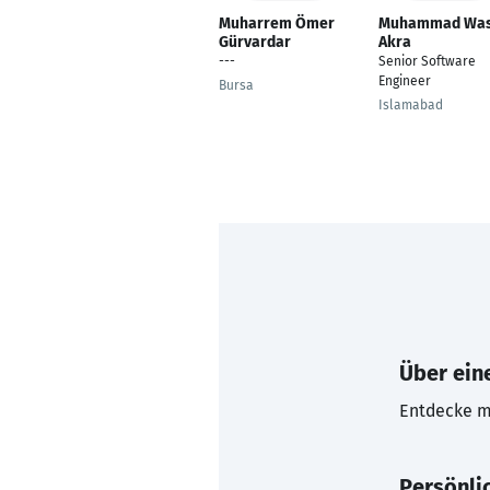
Muharrem Ömer
Muhammad Wa
Gürvardar
Akra
---
Senior Software
Engineer
Bursa
Islamabad
Über eine
Entdecke mi
Persönli