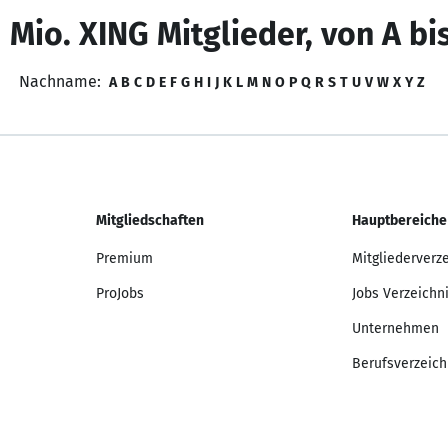
 Mio. XING Mitglieder, von A bi
Nachname:
A
B
C
D
E
F
G
H
I
J
K
L
M
N
O
P
Q
R
S
T
U
V
W
X
Y
Z
Mitgliedschaften
Hauptbereiche
Premium
Mitgliederverz
ProJobs
Jobs Verzeichn
Unternehmen
Berufsverzeich