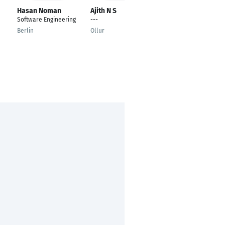
Hasan Noman
Ajith N S
Shamol Murmu
Software Engineering
---
Full-Stack Developer
| Web | Mobile | AI-
Berlin
Ollur
Powered | DevOps
Dhaka