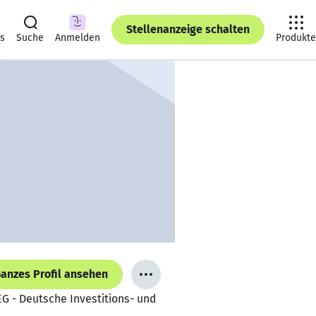
Stellenanzeige schalten
ts
Suche
Anmelden
Produkte
anzes Profil ansehen
G - Deutsche Investitions- und