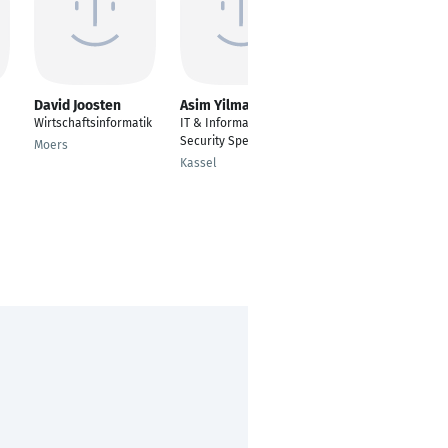
David Joosten
Asim Yilmaz
Albert Dygov
Wirtschaftsinformatik
IT & Information
Junior Security
Security Spezialist
Consultant
Moers
Kassel
Dortmund