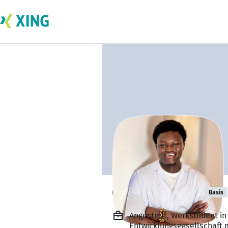
Ghislain Sedji
Basis
Angestellt, Werkstudent in
Entwicklungsgesellschaft