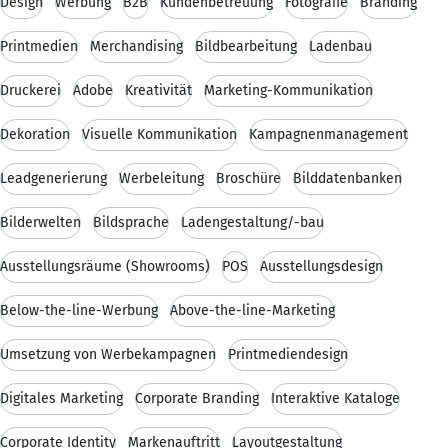
Design
Werbung
B2B
Kundenbetreuung
Fotografie
Branding
Printmedien
Merchandising
Bildbearbeitung
Ladenbau
Druckerei
Adobe
Kreativität
Marketing-Kommunikation
Dekoration
Visuelle Kommunikation
Kampagnenmanagement
Leadgenerierung
Werbeleitung
Broschüre
Bilddatenbanken
Bilderwelten
Bildsprache
Ladengestaltung/-bau
Ausstellungsräume (Showrooms)
POS
Ausstellungsdesign
Below-the-line-Werbung
Above-the-line-Marketing
Umsetzung von Werbekampagnen
Printmediendesign
Digitales Marketing
Corporate Branding
Interaktive Kataloge
Corporate Identity
Markenauftritt
Layoutgestaltung