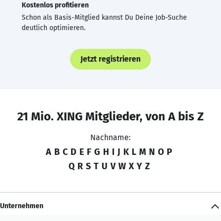
Kostenlos profitieren
Schon als Basis-Mitglied kannst Du Deine Job-Suche
deutlich optimieren.
Jetzt registrieren
21 Mio. XING Mitglieder, von A bis Z
Nachname:
A
B
C
D
E
F
G
H
I
J
K
L
M
N
O
P
Q
R
S
T
U
V
W
X
Y
Z
Unternehmen