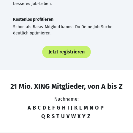
besseres Job-Leben.
Kostenlos profitieren
Schon als Basis-Mitglied kannst Du Deine Job-Suche
deutlich optimieren.
Jetzt registrieren
21 Mio. XING Mitglieder, von A bis Z
Nachname:
A
B
C
D
E
F
G
H
I
J
K
L
M
N
O
P
Q
R
S
T
U
V
W
X
Y
Z