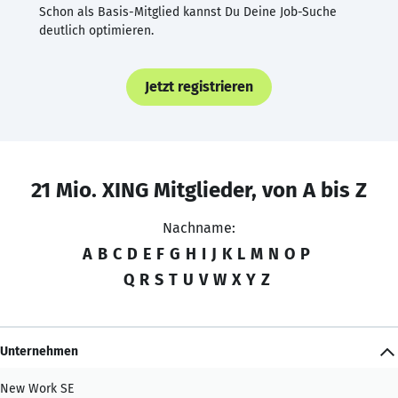
Schon als Basis-Mitglied kannst Du Deine Job-Suche
deutlich optimieren.
Jetzt registrieren
21 Mio. XING Mitglieder, von A bis Z
Nachname:
A
B
C
D
E
F
G
H
I
J
K
L
M
N
O
P
Q
R
S
T
U
V
W
X
Y
Z
Unternehmen
New Work SE