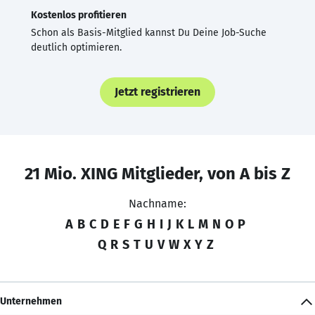
Kostenlos profitieren
Schon als Basis-Mitglied kannst Du Deine Job-Suche
deutlich optimieren.
Jetzt registrieren
21 Mio. XING Mitglieder, von A bis Z
Nachname:
A
B
C
D
E
F
G
H
I
J
K
L
M
N
O
P
Q
R
S
T
U
V
W
X
Y
Z
Unternehmen