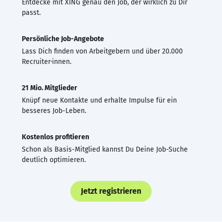
Entdecke mit XING genau den Job, der wirklich zu Dir
passt.
Persönliche Job-Angebote
Lass Dich finden von Arbeitgebern und über 20.000
Recruiter·innen.
21 Mio. Mitglieder
Knüpf neue Kontakte und erhalte Impulse für ein
besseres Job-Leben.
Kostenlos profitieren
Schon als Basis-Mitglied kannst Du Deine Job-Suche
deutlich optimieren.
Jetzt registrieren