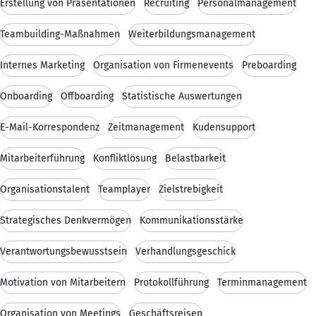
Erstellung von Präsentationen
Recruiting
Personalmanagement
Teambuilding-Maßnahmen
Weiterbildungsmanagement
Internes Marketing
Organisation von Firmenevents
Preboarding
Onboarding
Offboarding
Statistische Auswertungen
E-Mail-Korrespondenz
Zeitmanagement
Kudensupport
Mitarbeiterführung
Konfliktlösung
Belastbarkeit
Organisationstalent
Teamplayer
Zielstrebigkeit
Strategisches Denkvermögen
Kommunikationsstärke
Verantwortungsbewusstsein
Verhandlungsgeschick
Motivation von Mitarbeitern
Protokollführung
Terminmanagement
Organisation von Meetings
Geschäftsreisen