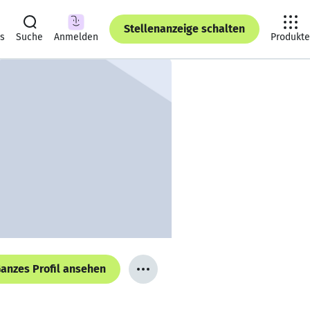
Stellenanzeige schalten
ts
Suche
Anmelden
Produkte
anzes Profil ansehen