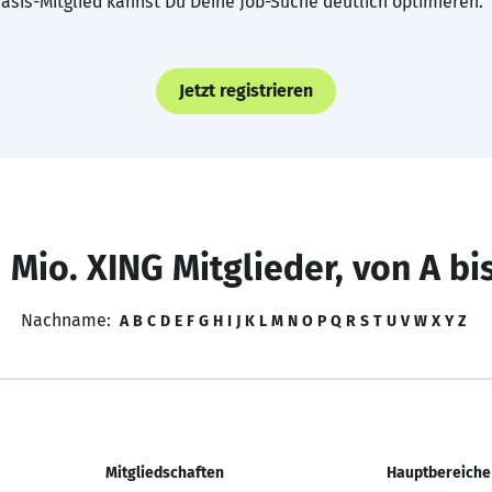
asis-Mitglied kannst Du Deine Job-Suche deutlich optimieren.
Jetzt registrieren
 Mio. XING Mitglieder, von A bi
Nachname:
A
B
C
D
E
F
G
H
I
J
K
L
M
N
O
P
Q
R
S
T
U
V
W
X
Y
Z
Mitgliedschaften
Hauptbereiche