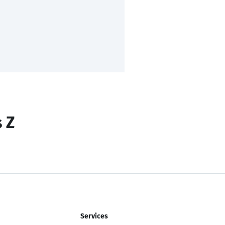
s Z
Services