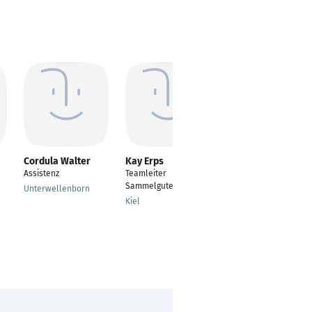
Cordula Walter
Kay Erps
Maren Saalheim
Assistenz
Teamleiter
Team Lead
Sammelguteingang
Onboarding
Unterwellenborn
Kiel
Heidelberg