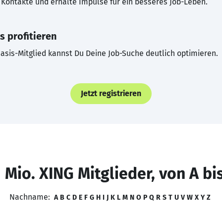
Kontakte und erhalte Impulse für ein besseres Job-Leben.
s profitieren
asis-Mitglied kannst Du Deine Job-Suche deutlich optimieren.
Jetzt registrieren
 Mio. XING Mitglieder, von A bi
Nachname:
A
B
C
D
E
F
G
H
I
J
K
L
M
N
O
P
Q
R
S
T
U
V
W
X
Y
Z