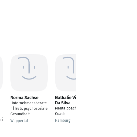
Norma Sachse
Nathalie Vitorino
Hans-Peter Eber
Da Silva
Unternehmensberate
---
Mentalcoach - Senior
r | Betr. psychosoziale
Heidenheim
Coach
Gesundheit
ri
Hamburg
Wuppertal