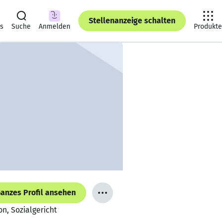
Stellenanzeige schalten
ts
Suche
Anmelden
Produkte
anzes Profil ansehen
, Sozialgericht