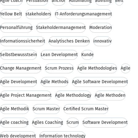
Agile coach
Persuasion
anchor
Automating
advising
Belt
Yellow Belt
stakeholders
IT-Anforderungsmanagement
Personalführung
Stakeholdermanagement
Moderation
Informationssicherheit
Analytisches Denken
innovativ
Selbstbewusstsein
Lean Development
Kunde
Change Management
Scrum Prozess
Agile Methodologies
Agile
Agile Development
Agile Methods
Agile Software Development
Agile Project Management
Agile Methodology
Agile Methoden
Agile Methodik
Scrum Master
Certified Scrum Master
Agile coaching
Agiles Coaching
Scrum
Software Development
Web development
Information technology