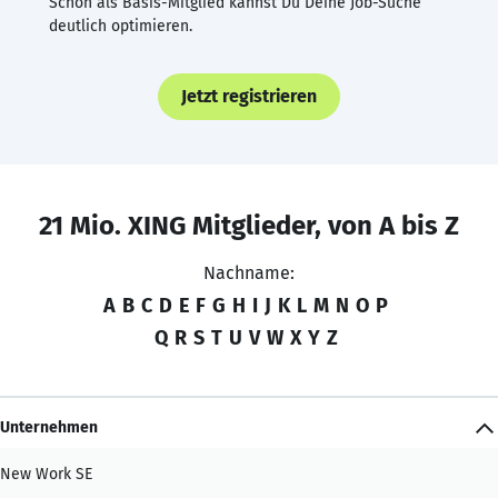
Schon als Basis-Mitglied kannst Du Deine Job-Suche
deutlich optimieren.
Jetzt registrieren
21 Mio. XING Mitglieder, von A bis Z
Nachname:
A
B
C
D
E
F
G
H
I
J
K
L
M
N
O
P
Q
R
S
T
U
V
W
X
Y
Z
Unternehmen
New Work SE