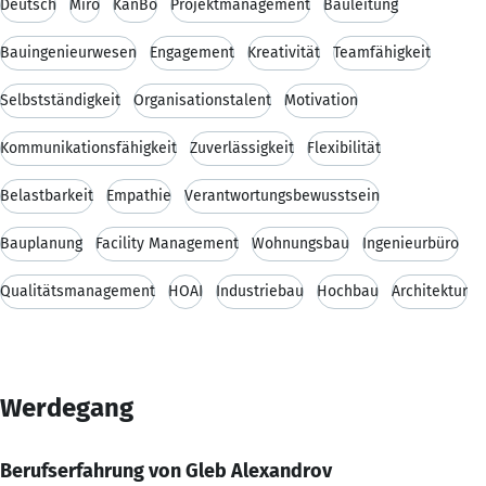
Deutsch
Miro
KanBo
Projektmanagement
Bauleitung
Bauingenieurwesen
Engagement
Kreativität
Teamfähigkeit
Selbstständigkeit
Organisationstalent
Motivation
Kommunikationsfähigkeit
Zuverlässigkeit
Flexibilität
Belastbarkeit
Empathie
Verantwortungsbewusstsein
Bauplanung
Facility Management
Wohnungsbau
Ingenieurbüro
Qualitätsmanagement
HOAI
Industriebau
Hochbau
Architektur
Werdegang
Berufserfahrung von Gleb Alexandrov