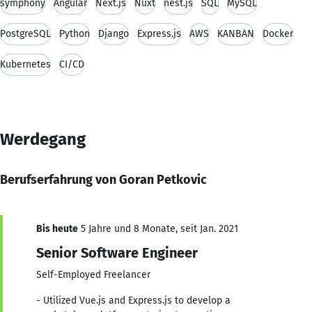
symphony
Angular
Next.js
Nuxt
nest.js
SQL
MySQL
PostgreSQL
Python
Django
Express.js
AWS
KANBAN
Docker
Kubernetes
CI/CD
Werdegang
Berufserfahrung von Goran Petkovic
Bis heute
5 Jahre und 8 Monate, seit Jan. 2021
Senior Software Engineer
Self-Employed Freelancer
- Utilized Vue.js and Express.js to develop a