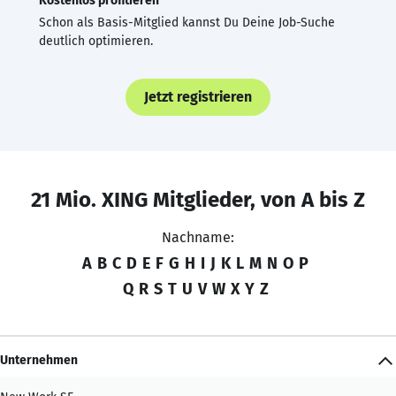
Kostenlos profitieren
Schon als Basis-Mitglied kannst Du Deine Job-Suche
deutlich optimieren.
Jetzt registrieren
21 Mio. XING Mitglieder, von A bis Z
Nachname:
A
B
C
D
E
F
G
H
I
J
K
L
M
N
O
P
Q
R
S
T
U
V
W
X
Y
Z
Unternehmen