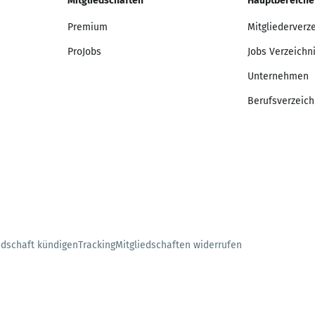
Mitgliedschaften
Hauptbereiche
Premium
Mitgliederverz
ProJobs
Jobs Verzeichn
Unternehmen
Berufsverzeich
edschaft kündigen
Tracking
Mitgliedschaften widerrufen