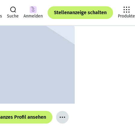
Stellenanzeige schalten
ts
Suche
Anmelden
Produkte
anzes Profil ansehen