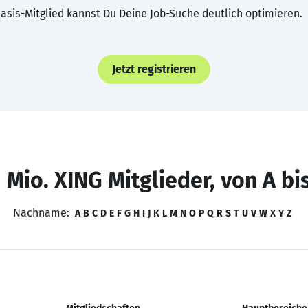
asis-Mitglied kannst Du Deine Job-Suche deutlich optimieren.
Jetzt registrieren
 Mio. XING Mitglieder, von A bi
Nachname:
A
B
C
D
E
F
G
H
I
J
K
L
M
N
O
P
Q
R
S
T
U
V
W
X
Y
Z