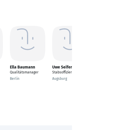
Ella Baumann
Uwe Seifert
Otto Künzel
Qualitätsmanager
Stabsoffizier
Sponsoring Director &
Relations Specialist
Berlin
Augsburg
München