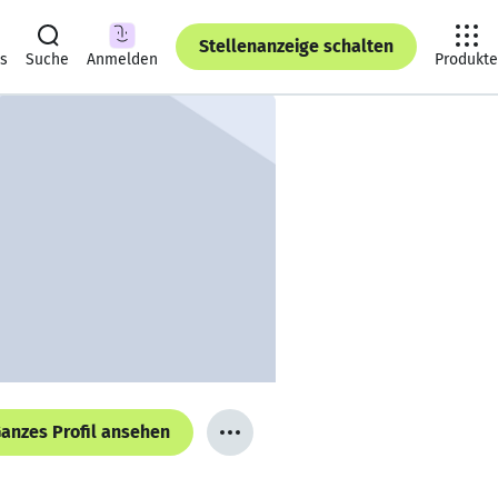
Stellenanzeige schalten
ts
Suche
Anmelden
Produkte
anzes Profil ansehen