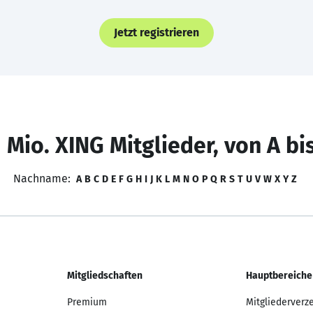
Jetzt registrieren
 Mio. XING Mitglieder, von A bi
Nachname:
A
B
C
D
E
F
G
H
I
J
K
L
M
N
O
P
Q
R
S
T
U
V
W
X
Y
Z
Mitgliedschaften
Hauptbereiche
Premium
Mitgliederverz