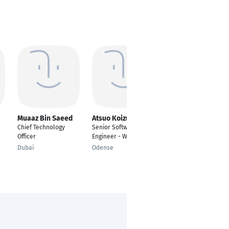
Muaaz Bin Saeed
Atsuo Koizumi
Mark Maksi
Chief Technology
Senior Software
Software Developer
Officer
Engineer - Web3 & AI
Troisdorf
Dubai
Odense