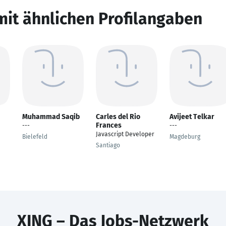
mit ähnlichen Profilangaben
Muhammad Saqib
Carles del Rio
Avijeet Telkar
Frances
---
---
Javascript Developer
Bielefeld
Magdeburg
Santiago
XING – Das Jobs-Netzwerk