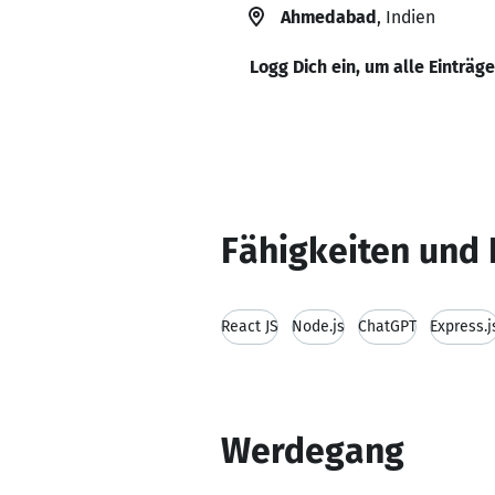
Ahmedabad
, Indien
Logg Dich ein, um alle Einträg
Fähigkeiten und 
React JS
Node.js
ChatGPT
Express.j
Werdegang