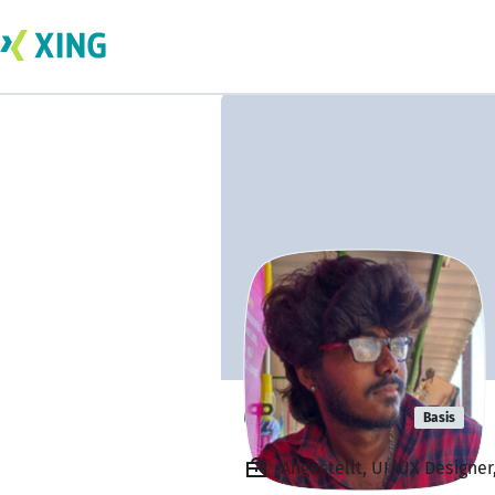
Gowtham N
Basis
Angestellt, UI/UX Designer