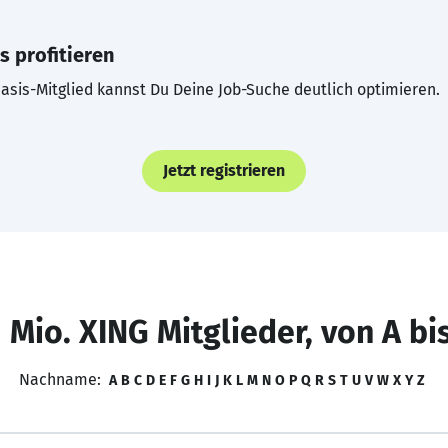
s profitieren
asis-Mitglied kannst Du Deine Job-Suche deutlich optimieren.
Jetzt registrieren
 Mio. XING Mitglieder, von A bi
Nachname:
A
B
C
D
E
F
G
H
I
J
K
L
M
N
O
P
Q
R
S
T
U
V
W
X
Y
Z