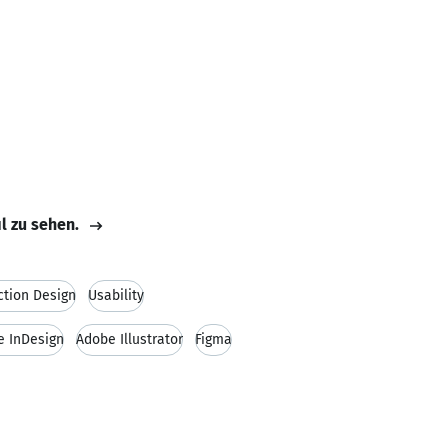
il zu sehen.
ction Design
Usability
e InDesign
Adobe Illustrator
Figma