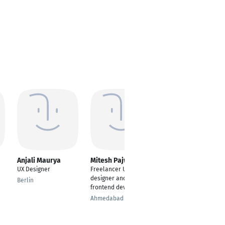
Anjali Maurya
Mitesh Pajwani
Falk Schramm
UX Designer
Freelancer UI/UX
Kommunikationsdesig
designer and
n
Berlin
frontend developer
Düsseldorf
Ahmedabad