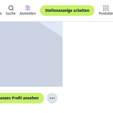
Stellenanzeige schalten
ts
Suche
Anmelden
Produkte
anzes Profil ansehen