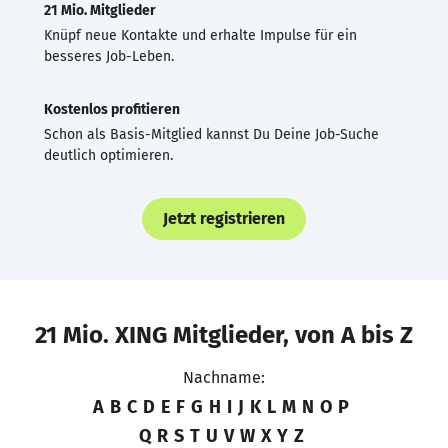
21 Mio. Mitglieder
Knüpf neue Kontakte und erhalte Impulse für ein
besseres Job-Leben.
Kostenlos profitieren
Schon als Basis-Mitglied kannst Du Deine Job-Suche
deutlich optimieren.
Jetzt registrieren
21 Mio. XING Mitglieder, von A bis Z
Nachname:
A
B
C
D
E
F
G
H
I
J
K
L
M
N
O
P
Q
R
S
T
U
V
W
X
Y
Z