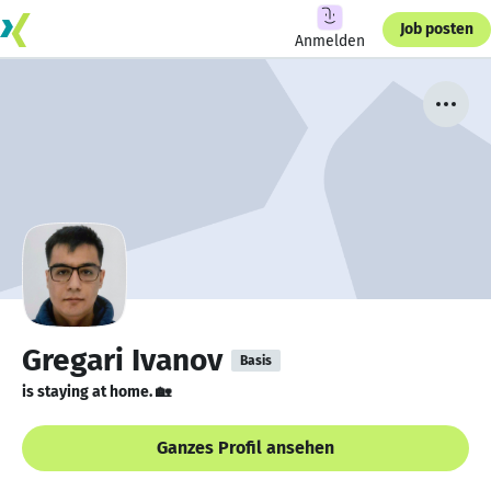
Job posten
Anmelden
Gregari Ivanov
Basis
is staying at home. 🏡
Ganzes Profil ansehen