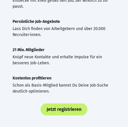
Entdecke mit XING genau den Job, der wirklich zu Dir
passt.
Persönliche Job-Angebote
Lass Dich finden von Arbeitgebern und über 20.000
Recruiter·innen.
21 Mio. Mitglieder
Knüpf neue Kontakte und erhalte Impulse für ein
besseres Job-Leben.
Kostenlos profitieren
Schon als Basis-Mitglied kannst Du Deine Job-Suche
deutlich optimieren.
Jetzt registrieren