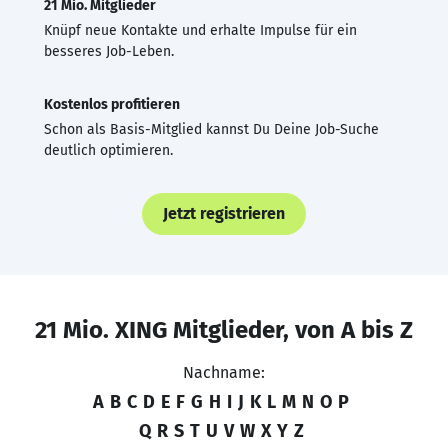
21 Mio. Mitglieder
Knüpf neue Kontakte und erhalte Impulse für ein
besseres Job-Leben.
Kostenlos profitieren
Schon als Basis-Mitglied kannst Du Deine Job-Suche
deutlich optimieren.
Jetzt registrieren
21 Mio. XING Mitglieder, von A bis Z
Nachname:
A
B
C
D
E
F
G
H
I
J
K
L
M
N
O
P
Q
R
S
T
U
V
W
X
Y
Z