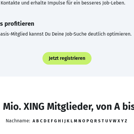
Kontakte und erhalte Impulse für ein besseres Job-Leben.
s profitieren
asis-Mitglied kannst Du Deine Job-Suche deutlich optimieren.
Jetzt registrieren
 Mio. XING Mitglieder, von A bi
Nachname:
A
B
C
D
E
F
G
H
I
J
K
L
M
N
O
P
Q
R
S
T
U
V
W
X
Y
Z