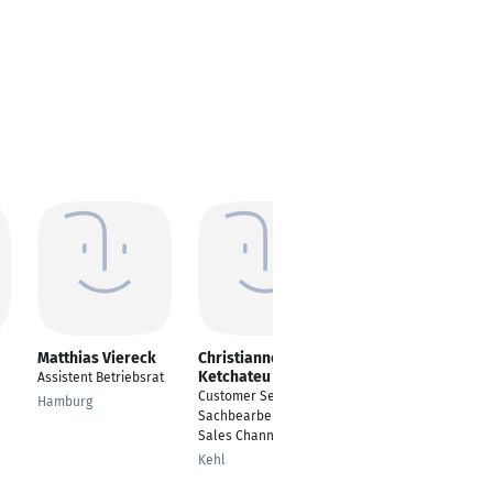
Matthias Viereck
Christianne
Jessica Fath
Ketchateu
Assistent Betriebsrat
Assistenz und
Customer Service
Kommunikation
Hamburg
Sachbearbeiter -
Betriebsrat Gaggenau
Sales Channels
Gaggenau
Kehl