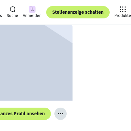
Stellenanzeige schalten
ts
Suche
Anmelden
Produkte
anzes Profil ansehen