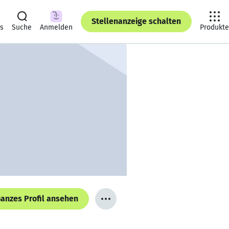
Stellenanzeige schalten
ts
Suche
Anmelden
Produkte
anzes Profil ansehen