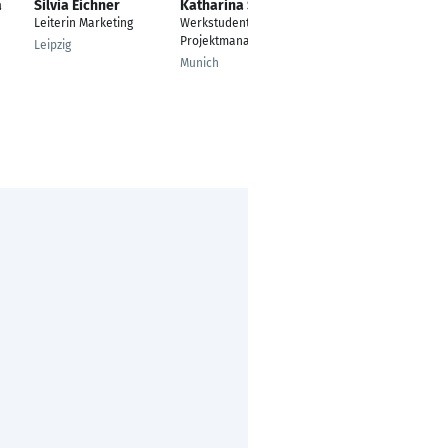
a
Silvia Eichner
Katharina Schmitt
Justin Metzger
Leiterin Marketing
Werkstudentin
Junior Manager
Projektmanagement
Marketing
Leipzig
Munich
Hockenheim