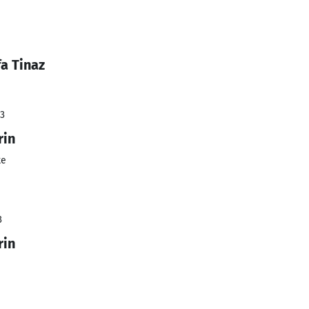
a Tinaz
23
rin
te
3
rin
e