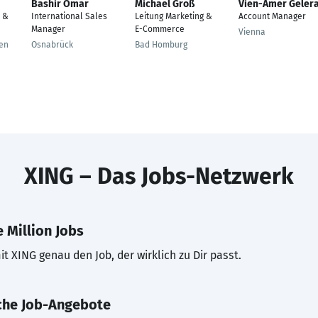
Bashir Omar
Michael Groß
Vien-Amer Geler
 &
International Sales
Leitung Marketing &
Account Manager
Manager
E-Commerce
Vienna
gen
Osnabrück
Bad Homburg
XING – Das Jobs-Netzwerk
 Million Jobs
t XING genau den Job, der wirklich zu Dir passt.
che Job-Angebote