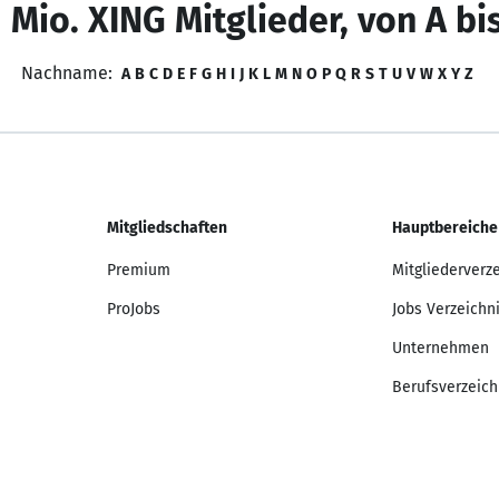
 Mio. XING Mitglieder, von A bi
Nachname:
A
B
C
D
E
F
G
H
I
J
K
L
M
N
O
P
Q
R
S
T
U
V
W
X
Y
Z
Mitgliedschaften
Hauptbereiche
Premium
Mitgliederverz
ProJobs
Jobs Verzeichn
Unternehmen
Berufsverzeich