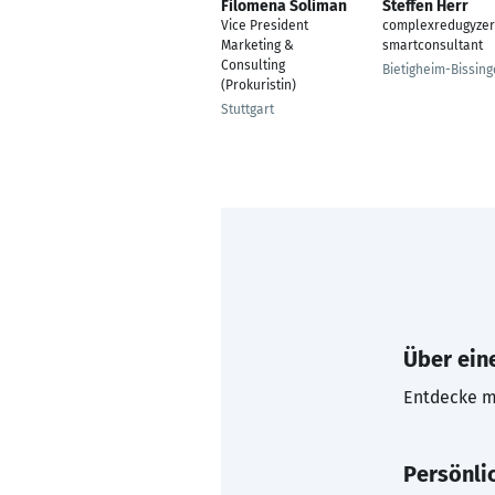
Filomena Soliman
Steffen Herr
Vice President
complexredugyzer
Marketing &
smartconsultant
Consulting
Bietigheim-Bissin
(Prokuristin)
Stuttgart
Über eine
Entdecke mi
Persönli