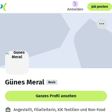
Job posten
Anmelden
Günes Meral
Basis
Ganzes Profil ansehen
Angestellt, Filialleiterin, KiK Textilien und Non-Food