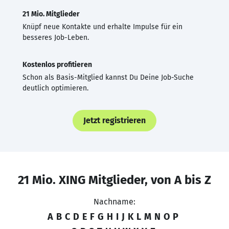
21 Mio. Mitglieder
Knüpf neue Kontakte und erhalte Impulse für ein
besseres Job-Leben.
Kostenlos profitieren
Schon als Basis-Mitglied kannst Du Deine Job-Suche
deutlich optimieren.
Jetzt registrieren
21 Mio. XING Mitglieder, von A bis Z
Nachname:
A
B
C
D
E
F
G
H
I
J
K
L
M
N
O
P