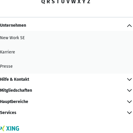
Q
R
S
T
U
V
W
X
Y
Z
Unternehmen
New Work SE
Karriere
Presse
Hilfe & Kontakt
Mitgliedschaften
Hauptbereiche
Services