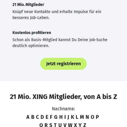
21 Mio. Mitglieder
Knüpf neue Kontakte und erhalte Impulse für ein
besseres Job-Leben.
Kostenlos profitieren
Schon als Basis-Mitglied kannst Du Deine Job-Suche
deutlich optimieren.
Jetzt registrieren
21 Mio. XING Mitglieder, von A bis Z
Nachname:
A
B
C
D
E
F
G
H
I
J
K
L
M
N
O
P
Q
R
S
T
U
V
W
X
Y
Z