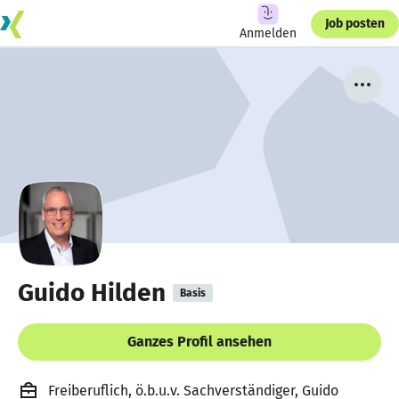
Job posten
Anmelden
Guido Hilden
Basis
Ganzes Profil ansehen
Freiberuflich, ö.b.u.v. Sachverständiger, Guido