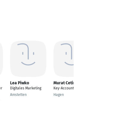
Lea Piwko
Murat Cetin
Andreas Duft
er
Digitales Marketing
Key-Account-Manager
Vertriebsmitarbeiter
Amstetten
Hagen
Sankt Thomas