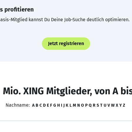
s profitieren
asis-Mitglied kannst Du Deine Job-Suche deutlich optimieren.
Jetzt registrieren
 Mio. XING Mitglieder, von A bi
Nachname:
A
B
C
D
E
F
G
H
I
J
K
L
M
N
O
P
Q
R
S
T
U
V
W
X
Y
Z