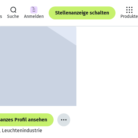
Stellenanzeige schalten
ts
Suche
Anmelden
Produkte
anzes Profil ansehen
, Leuchtenindustrie