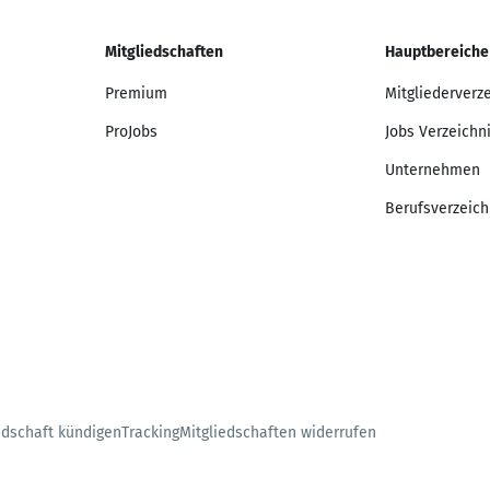
Mitgliedschaften
Hauptbereiche
Premium
Mitgliederverz
ProJobs
Jobs Verzeichn
Unternehmen
Berufsverzeich
edschaft kündigen
Tracking
Mitgliedschaften widerrufen