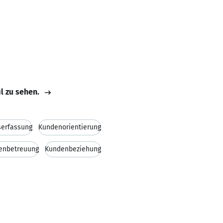
il zu sehen.
serfassung
Kundenorientierung
enbetreuung
Kundenbeziehung