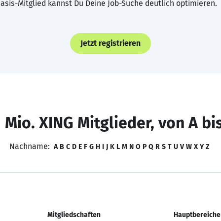
asis-Mitglied kannst Du Deine Job-Suche deutlich optimieren.
Jetzt registrieren
 Mio. XING Mitglieder, von A bi
Nachname:
A
B
C
D
E
F
G
H
I
J
K
L
M
N
O
P
Q
R
S
T
U
V
W
X
Y
Z
Mitgliedschaften
Hauptbereiche