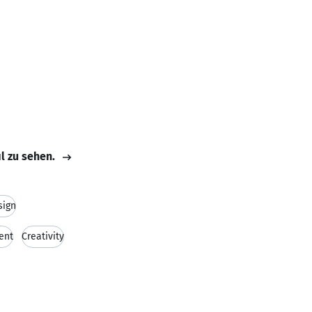
il zu sehen.
sign
ent
Creativity