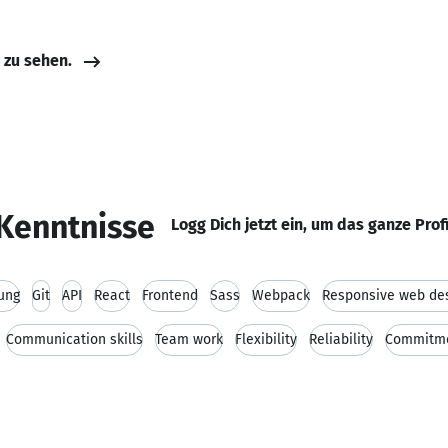
e zu sehen.
Kenntnisse
Logg Dich jetzt ein, um das ganze Prof
ung
Git
API
React
Frontend
Sass
Webpack
Responsive web de
Communication skills
Team work
Flexibility
Reliability
Commitm