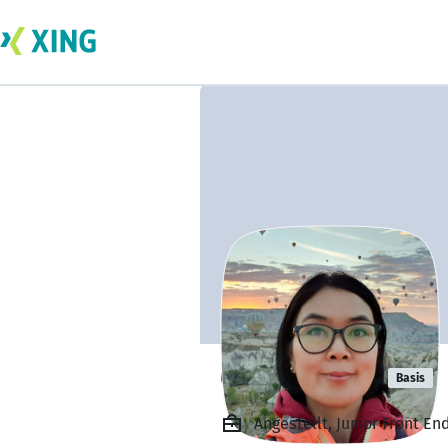
Gulya Isaeva
Basis
Angestellt, Junior Front E