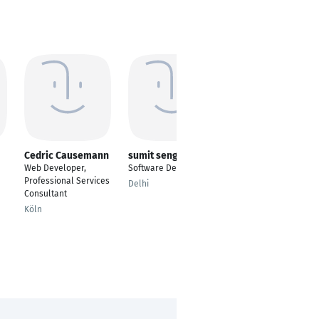
Cedric Causemann
sumit sengar
Nguyen Hoang Bao
Loc Le
Web Developer,
Software Developer
---
Professional Services
Delhi
Consultant
Gießen
Köln