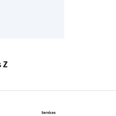
s Z
Services