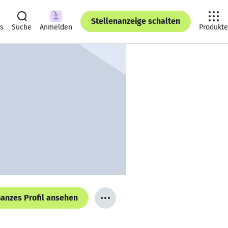
Stellenanzeige schalten
ts
Suche
Anmelden
Produkte
anzes Profil ansehen