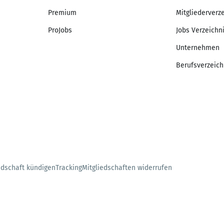
Premium
Mitgliederverz
ProJobs
Jobs Verzeichn
Unternehmen
Berufsverzeich
edschaft kündigen
Tracking
Mitgliedschaften widerrufen