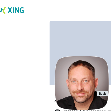
Gunnar Blum
Basis
offen für Stellenangebote