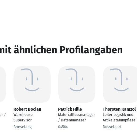
mit ähnlichen Profilangaben
Robert Bocian
Patrick Hille
Thorsten Kamzol
er /
Warehouse
Materialflussmanager
Leiter Logistik und
Supervisor
/ Datenmanager
Artikelstammpflege
Brieselang
04564
Düsseldorf