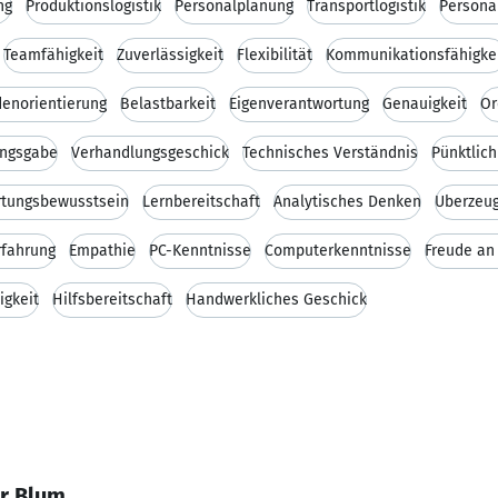
ng
Produktionslogistik
Personalplanung
Transportlogistik
Persona
Teamfähigkeit
Zuverlässigkeit
Flexibilität
Kommunikationsfähigke
enorientierung
Belastbarkeit
Eigenverantwortung
Genauigkeit
Or
ungsgabe
Verhandlungsgeschick
Technisches Verständnis
Pünktlich
rtungsbewusstsein
Lernbereitschaft
Analytisches Denken
Überzeug
rfahrung
Empathie
PC-Kenntnisse
Computerkenntnisse
Freude an 
igkeit
Hilfsbereitschaft
Handwerkliches Geschick
r Blum