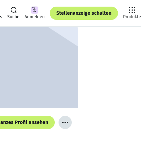
Stellenanzeige schalten
ts
Suche
Anmelden
Produkte
anzes Profil ansehen