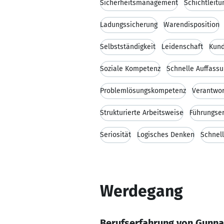
Sicherheitsmanagement
Schichtleitu
Ladungssicherung
Warendisposition
Selbstständigkeit
Leidenschaft
Kund
Soziale Kompetenz
Schnelle Auffass
Problemlösungskompetenz
Verantwo
Strukturierte Arbeitsweise
Führungse
Seriosität
Logisches Denken
Schnell
Werdegang
Berufserfahrung von Gunna