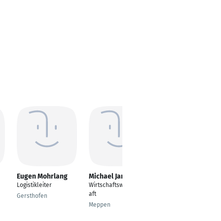
Eugen Mohrlang
Michael Janssen
Thomas Knecht
Logistikleiter
Wirtschaftswissensch
Senior Solution
aft
Architect
Gersthofen
Meppen
Haan