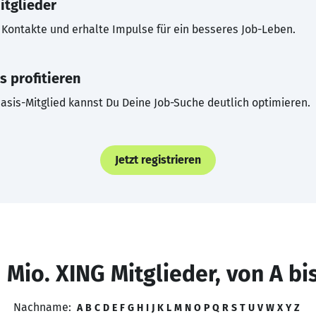
itglieder
Kontakte und erhalte Impulse für ein besseres Job-Leben.
s profitieren
asis-Mitglied kannst Du Deine Job-Suche deutlich optimieren.
Jetzt registrieren
 Mio. XING Mitglieder, von A bi
Nachname:
A
B
C
D
E
F
G
H
I
J
K
L
M
N
O
P
Q
R
S
T
U
V
W
X
Y
Z