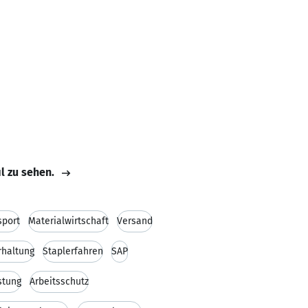
il zu sehen.
sport
Materialwirtschaft
Versand
rhaltung
Staplerfahren
SAP
stung
Arbeitsschutz