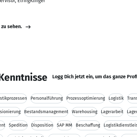
rvisor, ElringKlinger
e zu sehen.
Kenntnisse
Logg Dich jetzt ein, um das ganze Prof
stikprozessen
Personalführung
Prozessoptimierung
Logistik
Tran
sionierung
Bestandsmanagement
Warehousing
Lagerarbeit
Lage
ent
Spedition
Disposition
SAP MM
Beschaffung
Logistikdienstlei