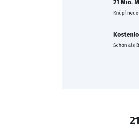
21 Mio. M
Knüpf neue 
Kostenlo
Schon als B
21