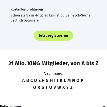
Kostenlos profitieren
Schon als Basis-Mitglied kannst Du Deine Job-Suche
deutlich optimieren.
Jetzt registrieren
21 Mio. XING Mitglieder, von A bis Z
Nachname:
A
B
C
D
E
F
G
H
I
J
K
L
M
N
O
P
Q
R
S
T
U
V
W
X
Y
Z
Unternehmen