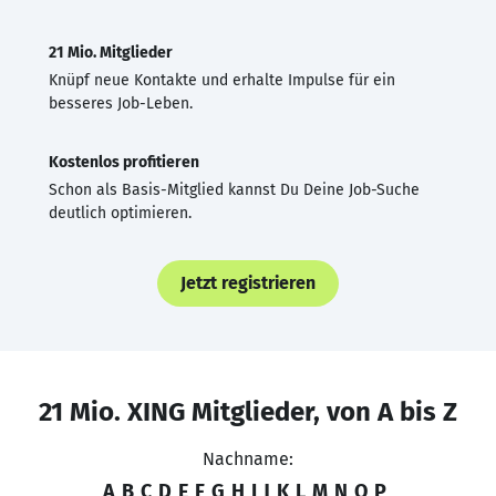
21 Mio. Mitglieder
Knüpf neue Kontakte und erhalte Impulse für ein
besseres Job-Leben.
Kostenlos profitieren
Schon als Basis-Mitglied kannst Du Deine Job-Suche
deutlich optimieren.
Jetzt registrieren
21 Mio. XING Mitglieder, von A bis Z
Nachname:
A
B
C
D
E
F
G
H
I
J
K
L
M
N
O
P