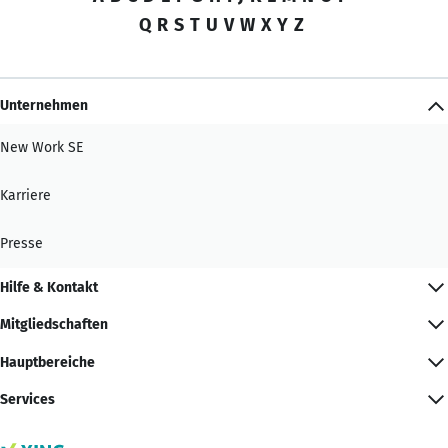
Q
R
S
T
U
V
W
X
Y
Z
Unternehmen
New Work SE
Karriere
Presse
Hilfe & Kontakt
Mitgliedschaften
Hauptbereiche
Services