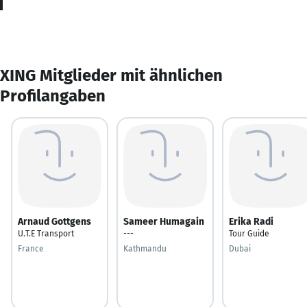
XING Mitglieder mit ähnlichen
Profilangaben
Arnaud Gottgens
Sameer Humagain
Erika Radi
U.T.E Transport
---
Tour Guide
France
Kathmandu
Dubai