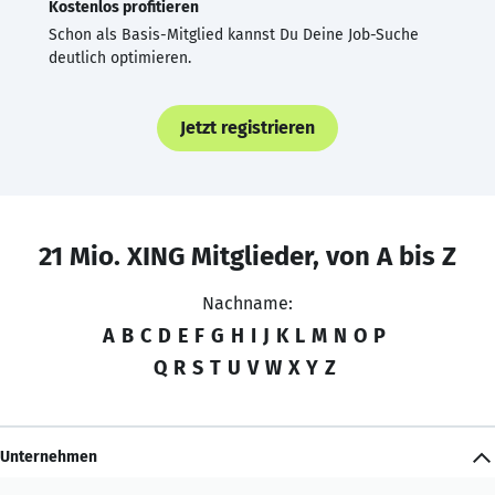
Kostenlos profitieren
Schon als Basis-Mitglied kannst Du Deine Job-Suche
deutlich optimieren.
Jetzt registrieren
21 Mio. XING Mitglieder, von A bis Z
Nachname:
A
B
C
D
E
F
G
H
I
J
K
L
M
N
O
P
Q
R
S
T
U
V
W
X
Y
Z
Unternehmen