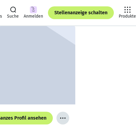
Stellenanzeige schalten
ts
Suche
Anmelden
Produkte
anzes Profil ansehen