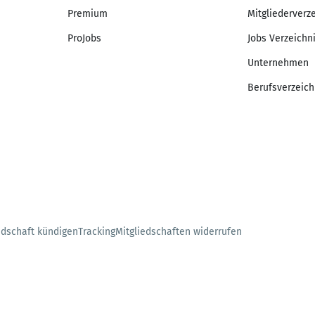
Premium
Mitgliederverz
ProJobs
Jobs Verzeichn
Unternehmen
Berufsverzeich
edschaft kündigen
Tracking
Mitgliedschaften widerrufen