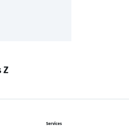
s Z
Services