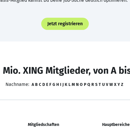
asis-Mitglied kannst Du Deine Job-Suche deutlich optimieren.
Jetzt registrieren
 Mio. XING Mitglieder, von A bi
Nachname:
A
B
C
D
E
F
G
H
I
J
K
L
M
N
O
P
Q
R
S
T
U
V
W
X
Y
Z
Mitgliedschaften
Hauptbereiche