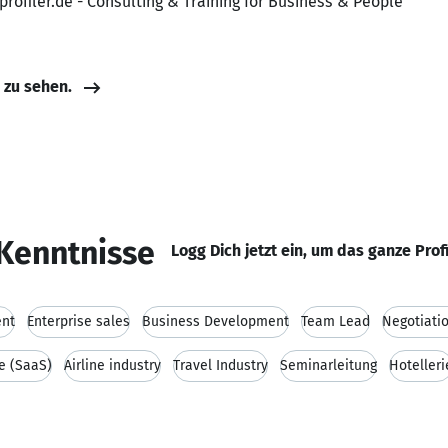
rprofiler.de - Consulting & Training for Business & People
e zu sehen.
Kenntnisse
Logg Dich jetzt ein, um das ganze Prof
ent
Enterprise sales
Business Development
Team Lead
Negotiatio
e (SaaS)
Airline industry
Travel Industry
Seminarleitung
Hotelleri