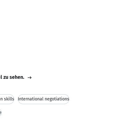
il zu sehen.
n skills
International negotiations
e