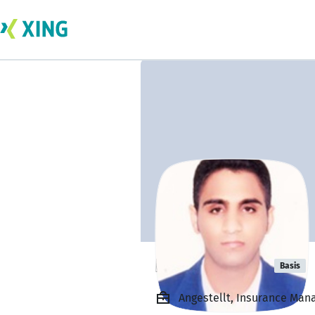
Hadi Owrang
Basis
Angestellt, Insurance Man