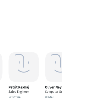
Petrit Rexhaj
Oliver Ney
Dennis Dudek
Sales Engineer
Computer Science
IT-System Engineer /
IT Software Engineer
Prishtine
Wedel
Herten