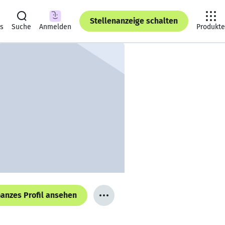
Stellenanzeige schalten
ts
Suche
Anmelden
Produkte
anzes Profil ansehen