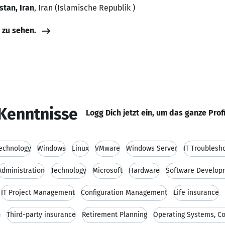
stan, Iran
, Iran (Islamische Republik )
e zu sehen.
Kenntnisse
Logg Dich jetzt ein, um das ganze Prof
technology
Windows
Linux
VMware
Windows Server
IT Troublesh
Administration
Technology
Microsoft
Hardware
Software Develop
IT Project Management
Configuration Management
Life insurance
e
Third-party insurance
Retirement Planning
Operating Systems, Con