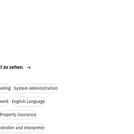
il zu sehen.
ooting
System Administration
ment
English Language
Property insurance
troller and Interpreter