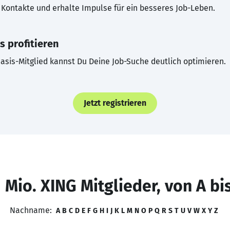
Kontakte und erhalte Impulse für ein besseres Job-Leben.
s profitieren
asis-Mitglied kannst Du Deine Job-Suche deutlich optimieren.
Jetzt registrieren
 Mio. XING Mitglieder, von A bi
Nachname:
A
B
C
D
E
F
G
H
I
J
K
L
M
N
O
P
Q
R
S
T
U
V
W
X
Y
Z