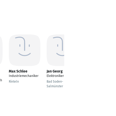
Max Schlee
Jan Georg
Iratsch Sarwari
Industriemechaniker
Elektroniker
B2B Verkäufer
ch
Rinteln
Bad Soden-
Frankfurt am Main
Salmünster