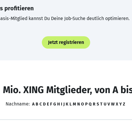
s profitieren
asis-Mitglied kannst Du Deine Job-Suche deutlich optimieren.
Jetzt registrieren
 Mio. XING Mitglieder, von A bi
Nachname:
A
B
C
D
E
F
G
H
I
J
K
L
M
N
O
P
Q
R
S
T
U
V
W
X
Y
Z