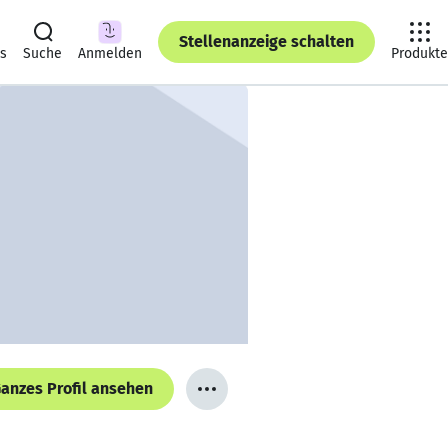
Stellenanzeige schalten
ts
Suche
Anmelden
Produkte
anzes Profil ansehen