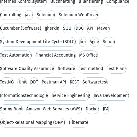
Internes Kontrollsystem
Buchhaltung
Bilanzierung
Compliance
Controlling
java
Selenium
Selenium WebDriver
Cucumber (Software)
gherkin
SQL
JDBC
API
Maven
System Development Life Cycle (SDLC)
Jira
Agile
Scrum
Test Automation
Financial Accounting
MS Office
Software Quality Assurance
Software
Test method
Test Plans
TestNG
JUnit
DDT
Postman API
REST
Softwaretest
Informationstechnologie
Service Engineering
Java Development
Spring Boot
Amazon Web Services (AWS)
Docker
JPA
Object-Relational Mapping (ORM)
Hibernate