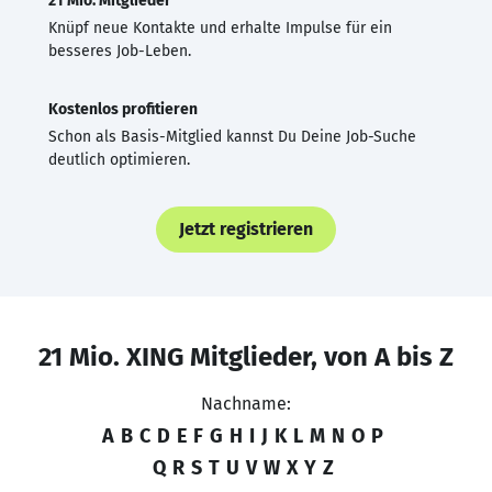
21 Mio. Mitglieder
Knüpf neue Kontakte und erhalte Impulse für ein
besseres Job-Leben.
Kostenlos profitieren
Schon als Basis-Mitglied kannst Du Deine Job-Suche
deutlich optimieren.
Jetzt registrieren
21 Mio. XING Mitglieder, von A bis Z
Nachname:
A
B
C
D
E
F
G
H
I
J
K
L
M
N
O
P
Q
R
S
T
U
V
W
X
Y
Z