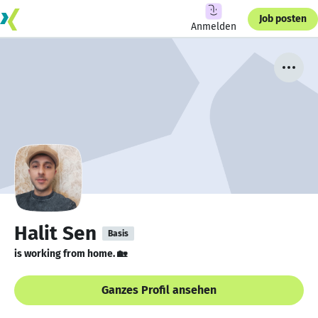
Job posten
Anmelden
Halit Sen
Basis
is working from home. 🏡
Ganzes Profil ansehen