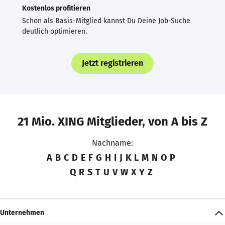
Kostenlos profitieren
Schon als Basis-Mitglied kannst Du Deine Job-Suche
deutlich optimieren.
Jetzt registrieren
21 Mio. XING Mitglieder, von A bis Z
Nachname:
A
B
C
D
E
F
G
H
I
J
K
L
M
N
O
P
Q
R
S
T
U
V
W
X
Y
Z
Unternehmen