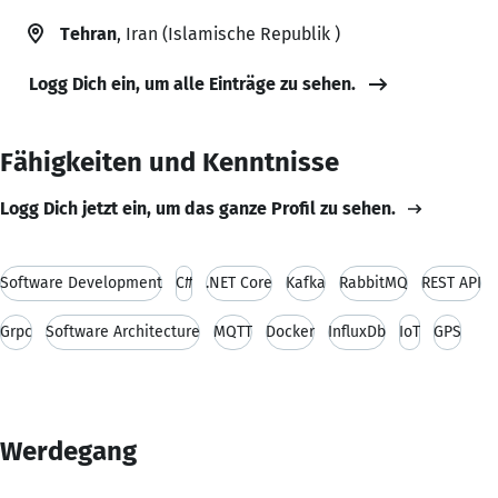
Tehran
, Iran (Islamische Republik )
Logg Dich ein, um alle Einträge zu sehen.
Fähigkeiten und Kenntnisse
Logg Dich jetzt ein, um das ganze Profil zu sehen.
Software Development
C#
.NET Core
Kafka
RabbitMQ
REST API
Grpc
Software Architecture
MQTT
Docker
InfluxDb
IoT
GPS
Werdegang