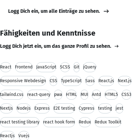
Logg Dich ein, um alle Einträge zu sehen.
Fähigkeiten und Kenntnisse
Logg Dich jetzt ein, um das ganze Profil zu sehen.
React
Frontend
JavaScript
SCSS
Git
jQuery
Responsive Webdesign
CSS
TypeScript
Sass
React.js
Next.js
tailwind.css
react-query
pwa
HTML
MUI
Antd
HTML5
CSS3
Nextjs
Nodejs
Express
E2E testing
Cypress
testing
jest
react testing library
react hook form
Redux
Redux Toolkit
Reactjs
Vuejs