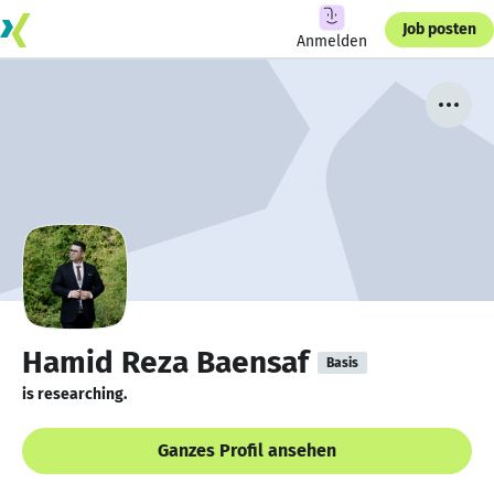
Job posten
Anmelden
Hamid Reza Baensaf
Basis
is researching.
Ganzes Profil ansehen