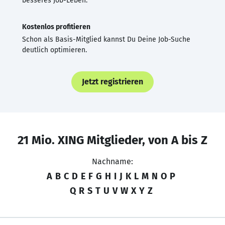
besseres Job-Leben.
Kostenlos profitieren
Schon als Basis-Mitglied kannst Du Deine Job-Suche
deutlich optimieren.
Jetzt registrieren
21 Mio. XING Mitglieder, von A bis Z
Nachname:
A
B
C
D
E
F
G
H
I
J
K
L
M
N
O
P
Q
R
S
T
U
V
W
X
Y
Z