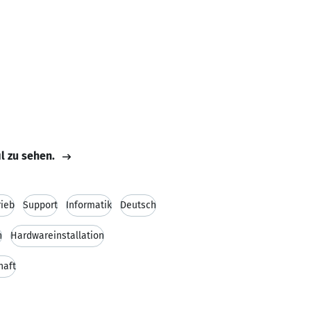
il zu sehen.
rieb
Support
Informatik
Deutsch
n
Hardwareinstallation
haft