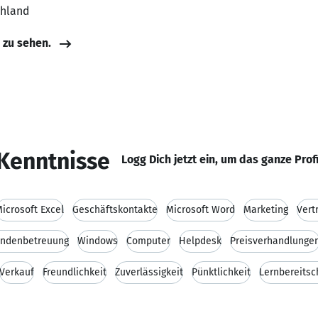
chland
e zu sehen.
Kenntnisse
Logg Dich jetzt ein, um das ganze Prof
icrosoft Excel
Geschäftskontakte
Microsoft Word
Marketing
Vert
ndenbetreuung
Windows
Computer
Helpdesk
Preisverhandlunge
Verkauf
Freundlichkeit
Zuverlässigkeit
Pünktlichkeit
Lernbereitsc