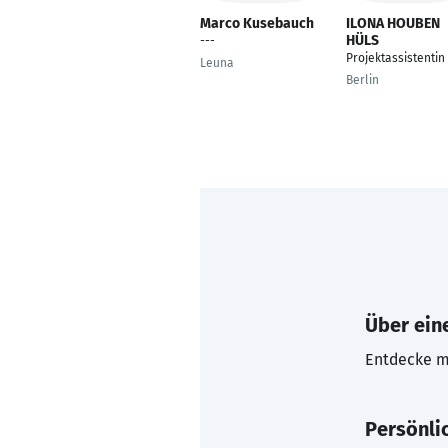
Marco Kusebauch
ILONA HOUBEN
HÜLS
---
Projektassistentin
Leuna
Berlin
Über eine
Entdecke mi
Persönli