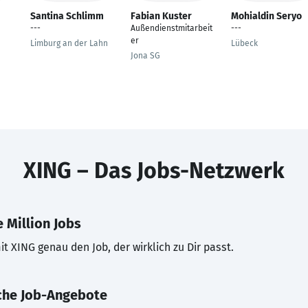
Santina Schlimm
Fabian Kuster
Mohialdin Seryo
---
Außendienstmitarbeit
---
er
Limburg an der Lahn
Lübeck
Jona SG
XING – Das Jobs-Netzwerk
 Million Jobs
t XING genau den Job, der wirklich zu Dir passt.
che Job-Angebote