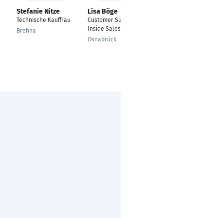
Stefanie Nitze
Lisa Böge
Jan Deker
Technische Kauffrau
Customer Support /
Kaufmann für
Inside Sales
Versicherungen und
Brehna
Finanzen
Osnabrück
Niefern