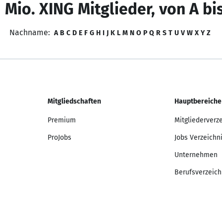
 Mio. XING Mitglieder, von A bi
Nachname:
A
B
C
D
E
F
G
H
I
J
K
L
M
N
O
P
Q
R
S
T
U
V
W
X
Y
Z
Mitgliedschaften
Hauptbereiche
Premium
Mitgliederverz
ProJobs
Jobs Verzeichn
Unternehmen
Berufsverzeich