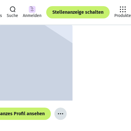
Stellenanzeige schalten
ts
Suche
Anmelden
Produkte
anzes Profil ansehen