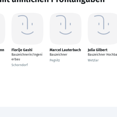
ann
Florije Gashi
Marcel Lauterbach
Julia Gilbert
Bauzeichnerin/Ingeni
Bauzeichner
Bauzeichner Hochb
erbau
Pegnitz
Wetzlar
Schorndorf