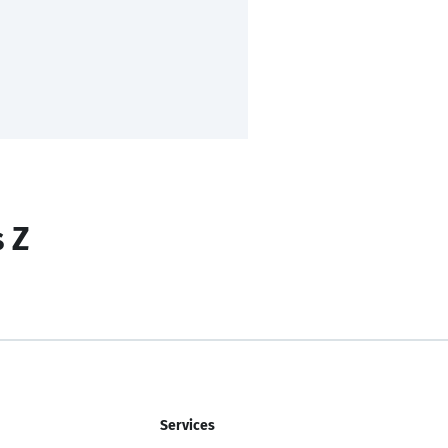
s Z
Services