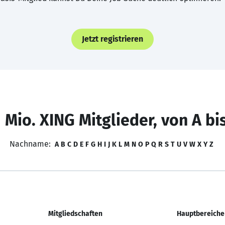
Jetzt registrieren
 Mio. XING Mitglieder, von A bi
Nachname:
A
B
C
D
E
F
G
H
I
J
K
L
M
N
O
P
Q
R
S
T
U
V
W
X
Y
Z
Mitgliedschaften
Hauptbereiche