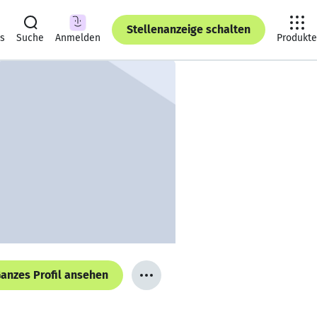
Stellenanzeige schalten
ts
Suche
Anmelden
Produkte
anzes Profil ansehen