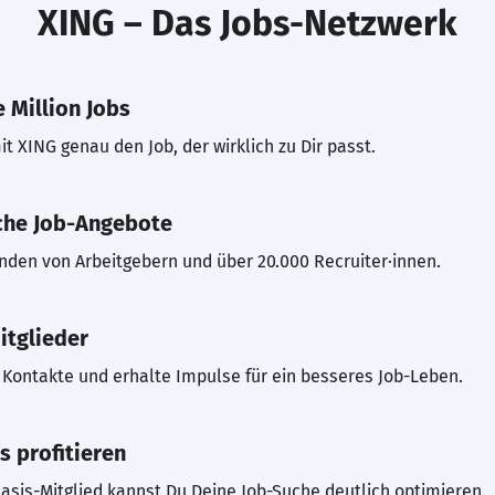
XING – Das Jobs-Netzwerk
 Million Jobs
t XING genau den Job, der wirklich zu Dir passt.
che Job-Angebote
inden von Arbeitgebern und über 20.000 Recruiter·innen.
itglieder
Kontakte und erhalte Impulse für ein besseres Job-Leben.
s profitieren
asis-Mitglied kannst Du Deine Job-Suche deutlich optimieren.