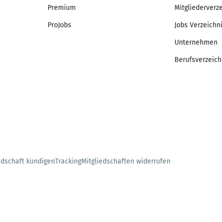
Premium
Mitgliederverz
ProJobs
Jobs Verzeichn
Unternehmen
Berufsverzeich
edschaft kündigen
Tracking
Mitgliedschaften widerrufen