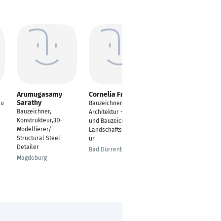
Arumugasamy
Cornelia Franke
Bianka Körte
Sarathy
au
Bauzeichner
Bauzeichnerin Tief-,
Bauzeichner,
Architektur - Hochbau
Straßen u.
Konstrukteur,3D-
und Bauzeichner
Landschftsbau
Modellierer/
Landschaftsarchitekt
Freren
Structural Steel
ur
Detailer
Bad Dürrenberg
Magdeburg