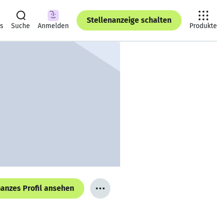
Stellenanzeige schalten
ts
Suche
Anmelden
Produkte
anzes Profil ansehen