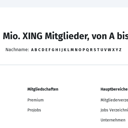
 Mio. XING Mitglieder, von A bi
Nachname:
A
B
C
D
E
F
G
H
I
J
K
L
M
N
O
P
Q
R
S
T
U
V
W
X
Y
Z
Mitgliedschaften
Hauptbereiche
Premium
Mitgliederverz
ProJobs
Jobs Verzeichn
Unternehmen