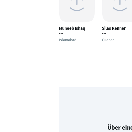
Muneeb Ishaq
Silas Renner
---
---
Islamabad
Quebec
Über eine