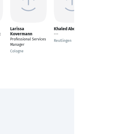
Larissa
Khaled Abdalla
Ivana Osmajlić
Kovermann
t
---
AI / Data Platform
Professional Services
Architect and Product
Reutlingen
Manager
Engineer
Cologne
Bad Kreuznach