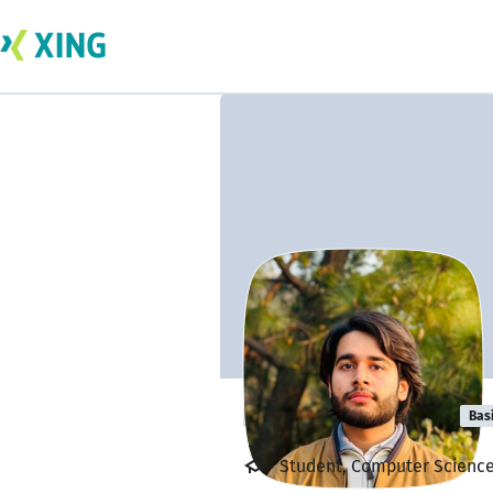
Hamza Naveed
Bas
Student, Computer Science,