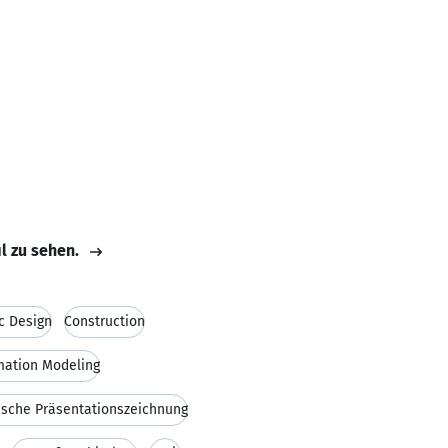
il zu sehen.
c Design
Construction
rmation Modeling
ische Präsentationszeichnung