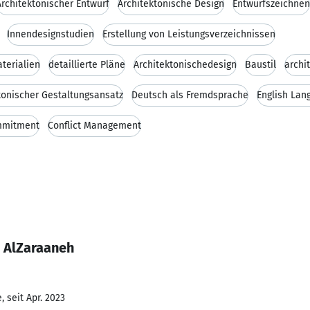
Architektonischer Entwurf
Architektonische Design
Entwurfszeichnen
Innendesignstudien
Erstellung von Leistungsverzeichnissen
terialien
detaillierte Pläne
Architektonischedesign
Baustil
archi
tonischer Gestaltungsansatz
Deutsch als Fremdsprache
English Lan
mitment
Conflict Management
 AlZaraaneh
 seit Apr. 2023