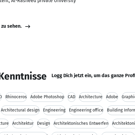
stent, Al-Rasheed private University
e zu sehen.
Kenntnisse
Logg Dich jetzt ein, um das ganze Prof
D
Rhinoceros
Adobe Photoshop
CAD
Architecture
Adobe
Graphi
Architectural design
Engineering
Engineering office
Building Info
cture
Architektur
Design
Architektonisches Entwerfen
Architekton