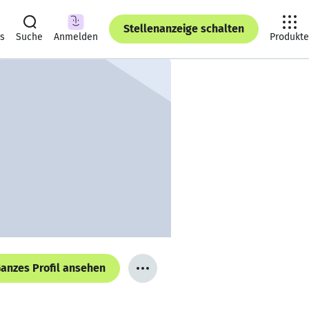
Stellenanzeige schalten
ts
Suche
Anmelden
Produkte
anzes Profil ansehen