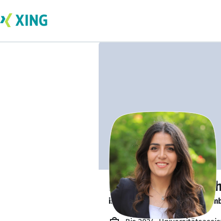
Hanan AlZaraane
is looking for a new team memb