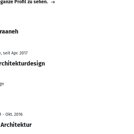
 ganze Profil zu sehen.
araaneh
 seit Apr. 2017
rchitekturdesign
gn
 - Okt. 2016
 Architektur