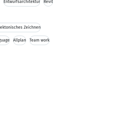
Entwurfsarchitektur
Revit
tektonisches Zeichnen
guage
Allplan
Team work